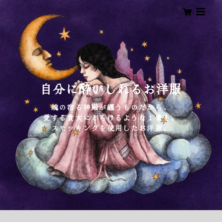
自分に酔いしれるお洋服
魂の宿る神殿が纏うものだから、
愛する貴女にとろけるような１着を。
スモッキングを使用したお洋服。